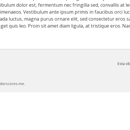
ibulum dolor est, fermentum nec fringilla sed, convallis at lec
menaeos. Vestibulum ante ipsum primis in faucibus orci luct
 luctus, magna purus ornare elit, sed consectetur eros sapi
t quis leo. Proin sit amet diam ligula, at tristique eros. Na
Esta o
derscores.me
.