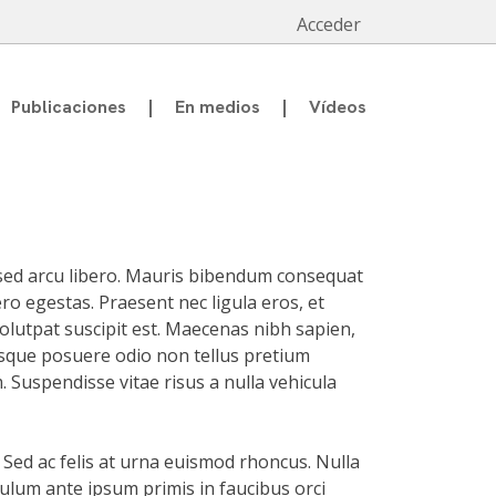
Acceder
Publicaciones
En medios
Vídeos
 sed arcu libero. Mauris bibendum consequat
ro egestas. Praesent nec ligula eros, et
 volutpat suscipit est. Maecenas nibh sapien,
ntesque posuere odio non tellus pretium
. Suspendisse vitae risus a nulla vehicula
Sed ac felis at urna euismod rhoncus. Nulla
bulum ante ipsum primis in faucibus orci