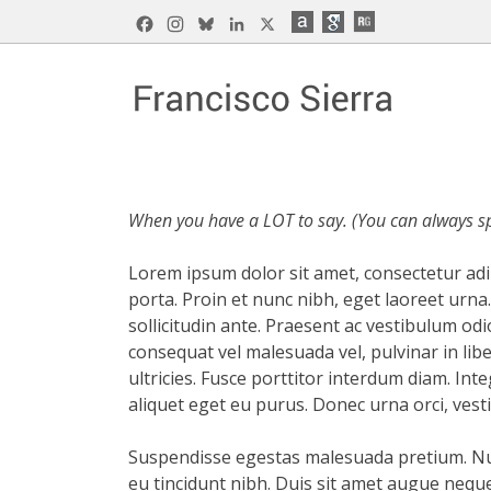
Skip
Facebook
Instagram
Bluesky
LinkedIn
X
to
content
Francisco Sierra Caballero
Página Web de Francisco Sierra Caballero, C
When you have a LOT to say. (You can always spl
Lorem ipsum dolor sit amet, consectetur adi
porta. Proin et nunc nibh, eget laoreet urna.
sollicitudin ante. Praesent ac vestibulum odi
consequat vel malesuada vel, pulvinar in libe
ultricies. Fusce porttitor interdum diam. Int
aliquet eget eu purus. Donec urna orci, vesti
Suspendisse egestas malesuada pretium. Null
eu tincidunt nibh. Duis sit amet augue neque