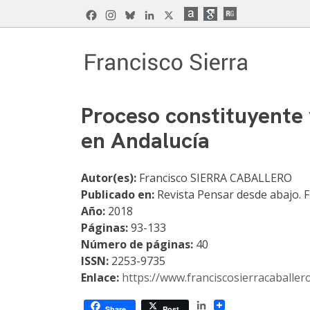
Skip
Facebook
Instagram
Bluesky
LinkedIn
X
to
content
Francisco Sierra Caballero
Página Web de Francisco Sierra Caballero, C
Proceso constituyente
en Andalucía
Autor(es):
Francisco SIERRA CABALLERO
Publicado en:
Revista Pensar desde abajo. 
Año:
2018
Páginas:
93-133
Número de páginas:
40
ISSN:
2253-9735
Enlace:
https://www.franciscosierracaball
LinkedIn
Share
Post