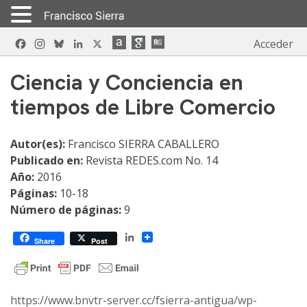
Skip
Facebook
Instagram
Bluesky
LinkedIn
X
Acceder
to
content
Ciencia y Conciencia en
tiempos de Libre Comercio
Autor(es):
Francisco SIERRA CABALLERO
Publicado en:
Revista REDES.com No. 14
Año:
2016
Páginas:
10-18
Número de páginas:
9
LinkedIn
Share
Post
https://www.bnvtr-server.cc/fsierra-antigua/wp-