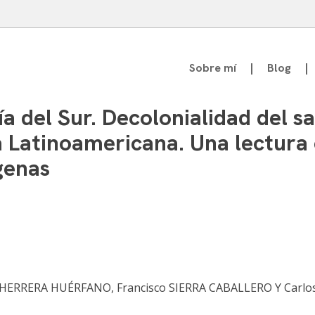
Sobre mí
Blog
atedrático de Teoría de la Comunicación
a del Sur. Decolonialidad del 
Latinoamericana. Una lectura c
genas
 HERRERA HUÉRFANO, Francisco SIERRA CABALLERO Y Carlo