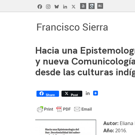
Skip
Facebook
Instagram
Bluesky
LinkedIn
X
to
content
Francisco Sierra Caballero
Página Web de Francisco Sierra Caballero, C
Hacia una Epistemologí
y nueva Comunicología 
desde las culturas indí
LinkedIn
Share
Post
Autor:
Eliana
Año:
2016.