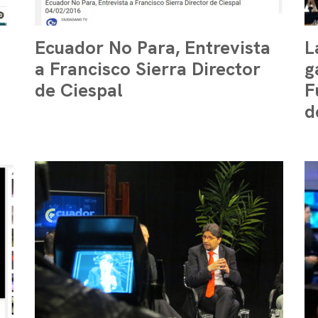
Ecuador No Para, Entrevista
L
a Francisco Sierra Director
g
de Ciespal
F
d