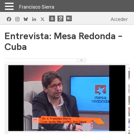
Skip
Facebook
Instagram
Bluesky
LinkedIn
X
Acceder
to
content
Entrevista: Mesa Redonda –
Cuba