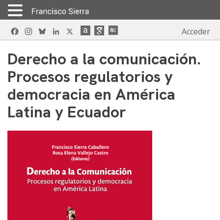
Skip
Facebook
Instagram
Bluesky
LinkedIn
X
Acceder
to
content
Derecho a la comunicación.
Procesos regulatorios y
democracia en América
Latina y Ecuador