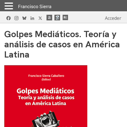
Skip
Facebook
Instagram
Bluesky
LinkedIn
X
Acceder
to
content
Golpes Mediáticos. Teoría y
análisis de casos en América
Latina