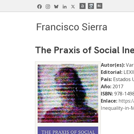
Skip
Facebook
Instagram
Bluesky
LinkedIn
X
to
content
Francisco Sierra Caballero
Página Web de Francisco Sierra Caballero, C
The Praxis of Social In
Autor(es):
Var
Editorial:
LEX
País:
Estados 
Año:
2017
ISBN:
978-149
Enlace:
https:
Inequality-in-