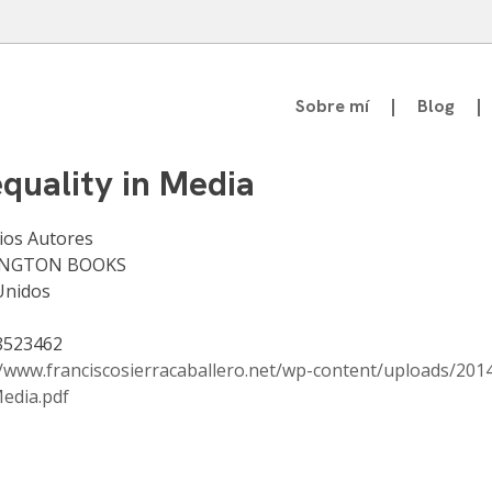
Sobre mí
Blog
atedrático de Teoría de la Comunicación
equality in Media
ios Autores
INGTON BOOKS
Unidos
8523462
//www.franciscosierracaballero.net/wp-content/uploads/201
Media.pdf