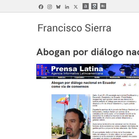
Skip
Facebook
Instagram
Bluesky
LinkedIn
X
to
content
Francisco Sierra Caballero
Página Web de Francisco Sierra Caballero, C
Abogan por diálogo na