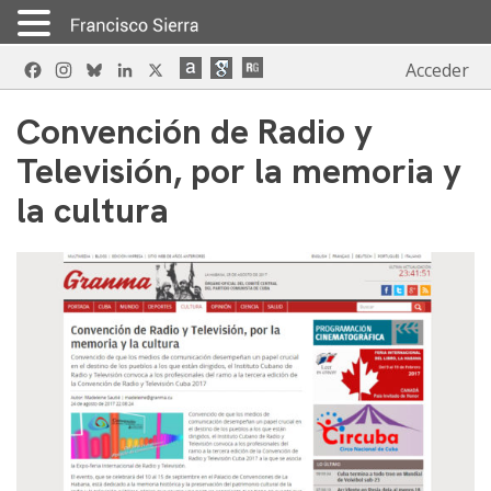
Skip
Facebook
Instagram
Bluesky
LinkedIn
X
Acceder
to
content
Convención de Radio y
Televisión, por la memoria y
la cultura