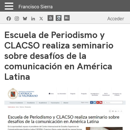
Skip
Facebook
Instagram
Bluesky
LinkedIn
X
Acceder
to
content
Escuela de Periodismo y
CLACSO realiza seminario
sobre desafíos de la
comunicación en América
Latina