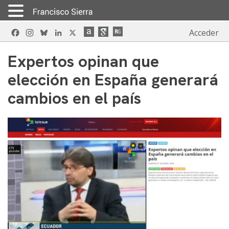
Skip
Facebook
Instagram
Bluesky
LinkedIn
X
Acceder
to
content
Expertos opinan que
elección en España generará
cambios en el país