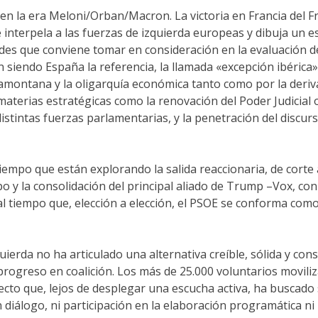
 en la era Meloni/Orban/Macron. La victoria en Francia del F
interpela a las fuerzas de izquierda europeas y dibuja un e
s que conviene tomar en consideración en la evaluación del 
 siendo España la referencia, la llamada «excepción ibérica»
tramontana y la oligarquía económica tanto como por la deriv
materias estratégicas como la renovación del Poder Judicial o 
distintas fuerzas parlamentarias, y la penetración del discur
po que están explorando la salida reaccionaria, de corte au
icipo y la consolidación del principal aliado de Trump –Vox, c
al tiempo que, elección a elección, el PSOE se conforma como
zquierda no ha articulado una alternativa creíble, sólida y co
ogreso en coalición. Los más de 25.000 voluntarios moviliz
cto que, lejos de desplegar una escucha activa, ha buscado 
n diálogo, ni participación en la elaboración programática ni