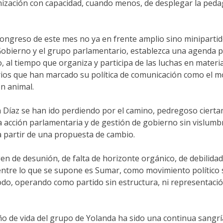
nización con capacidad, cuando menos, de desplegar la peda
congreso de este mes no ya en frente amplio sino minipartid
 Gobierno y el grupo parlamentario, establezca una agenda p
 al tiempo que organiza y participa de las luchas en materia
ios que han marcado su política de comunicación como el mo
ón animal.
nda Díaz se han ido perdiendo por el camino, pedregoso cierta
 acción parlamentaria y de gestión de gobierno sin vislumbr
a partir de una propuesta de cambio.
 de desunión, de falta de horizonte orgánico, de debilidad 
o entre lo que se supone es Sumar, como movimiento político
todo, operando como partido sin estructura, ni representac
ño de vida del grupo de Yolanda ha sido una continua sangría