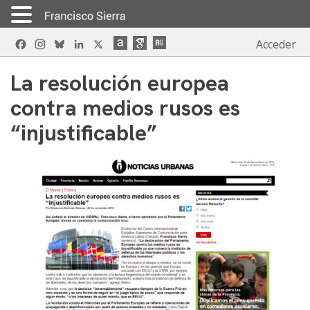
Skip
Facebook
Instagram
Bluesky
LinkedIn
X
Acceder
to
content
La resolución europea
contra medios rusos es
“injustificable”