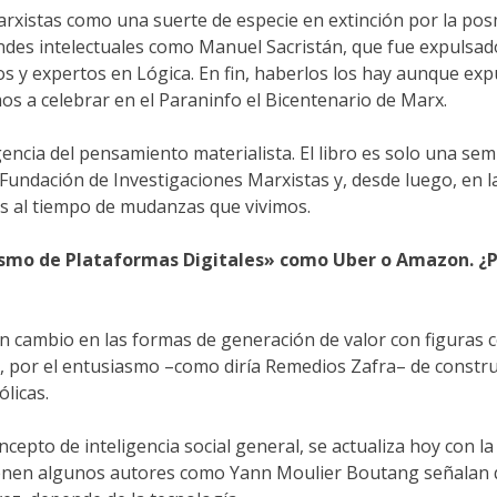
marxistas como una suerte de especie en extinción por la pos
andes intelectuales como Manuel Sacristán, que fue expulsa
s y expertos en Lógica. En fin, haberlos los hay aunque ex
 a celebrar en el Paraninfo el Bicentenario de Marx.
ia del pensamiento materialista. El libro es solo una semi
undación de Investigaciones Marxistas y, desde luego, en l
s al tiempo de mudanzas que vivimos.
ismo de Plataformas Digitales» como Uber o Amazon. ¿Po
n cambio en las formas de generación de valor con figuras 
, por el entusiasmo –como diría Remedios Zafra– de constru
licas.
pto de inteligencia social general, se actualiza hoy con la c
tienen algunos autores como Yann Moulier Boutang señalan qu