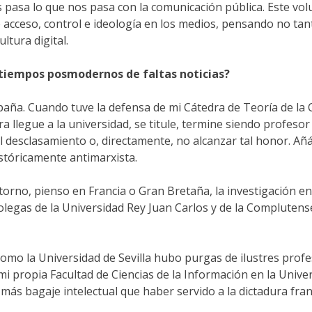
s pasa lo que nos pasa con la comunicación pública. Este vol
 acceso, control e ideología en los medios, pensando no tant
ltura digital.
tiempos posmodernos de faltas noticias?
aña. Cuando tuve la defensa de mi Cátedra de Teoría de la
a llegue a la universidad, se titule, termine siendo profesor 
l desclasamiento o, directamente, no alcanzar tal honor. Añ
stóricamente antimarxista.
orno, pienso en Francia o Gran Bretaña, la investigación en
colegas de la Universidad Rey Juan Carlos y de la Compluten
mo la Universidad de Sevilla hubo purgas de ilustres profe
 mi propia Facultad de Ciencias de la Información en la Uni
más bagaje intelectual que haber servido a la dictadura fran