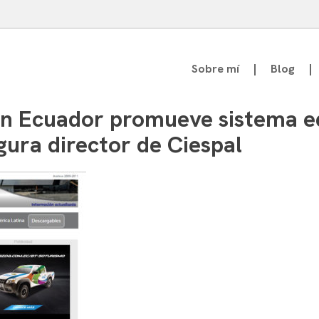
Sobre mí
Blog
atedrático de Teoría de la Comunicación
n Ecuador promueve sistema eq
gura director de Ciespal