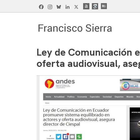
Skip
Facebook
Instagram
Bluesky
LinkedIn
X
to
content
Francisco Sierra Caballero
Página Web de Francisco Sierra Caballero, C
Ley de Comunicación e
oferta audiovisual, ase