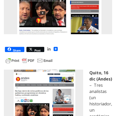
LinkedIn
Share
Post
Quito, 16
dic (Andes)
– Tres
analistas
(un
historiador,
un