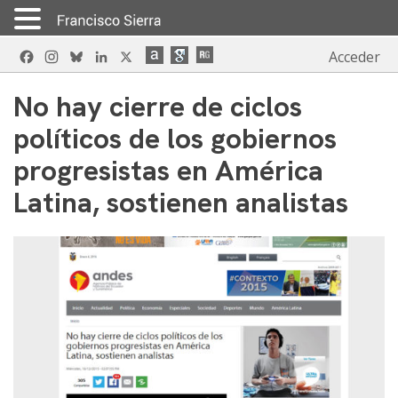
Skip
Facebook
Instagram
Bluesky
LinkedIn
X
Acceder
to
content
No hay cierre de ciclos
políticos de los gobiernos
progresistas en América
Latina, sostienen analistas