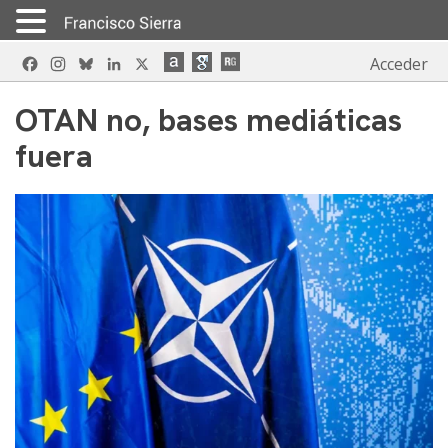
Skip
Facebook
Instagram
Bluesky
LinkedIn
X
Acceder
to
content
OTAN no, bases mediáticas
fuera