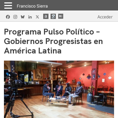
Skip
Facebook
Instagram
Bluesky
LinkedIn
X
Acceder
to
content
Programa Pulso Político –
Gobiernos Progresistas en
América Latina