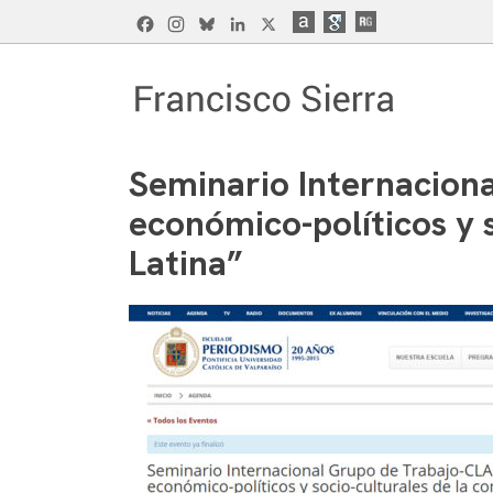
Skip
Facebook
Instagram
Bluesky
LinkedIn
X
to
content
Francisco Sierra Caballero
Página Web de Francisco Sierra Caballero, C
Seminario Internacion
económico-políticos y 
Latina”