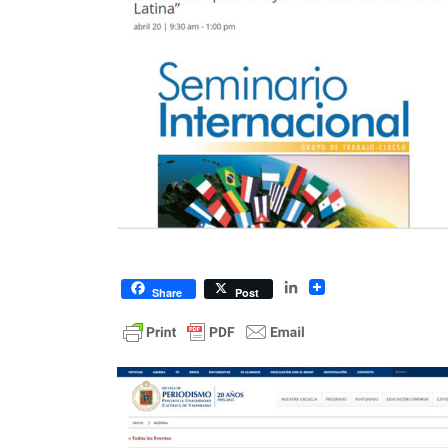
LinkedIn
Share
Post