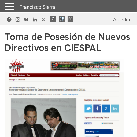
Skip
Facebook
Instagram
Bluesky
LinkedIn
X
Acceder
to
content
Toma de Posesión de Nuevos
Directivos en CIESPAL