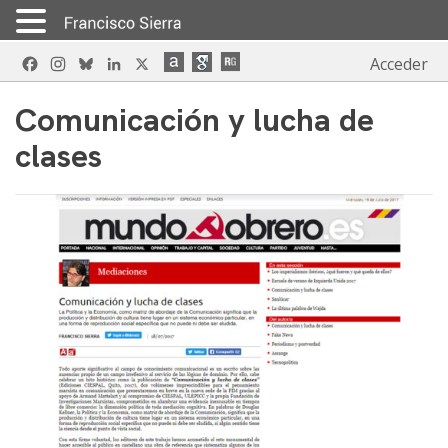
Skip
Facebook
Instagram
Bluesky
LinkedIn
X
Acceder
to
content
Comunicación y lucha de
clases