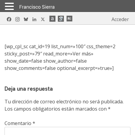
Skip
Facebook
Instagram
Bluesky
LinkedIn
X
Acceder
to
content
[wp_cpl_sc cat_id=19 list_num=»100″ css_theme=2
sticky_post=»79″ read_more=»Ver más»
show_date=false show_author=false
show_comments=false optional_excerpt=»true»]
Deja una respuesta
Tu dirección de correo electrónico no será publicada.
Los campos obligatorios están marcados con
*
Comentario
*