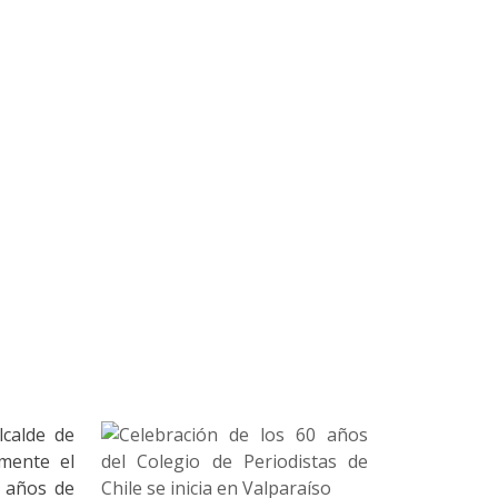
lcalde de
mente el
0 años de