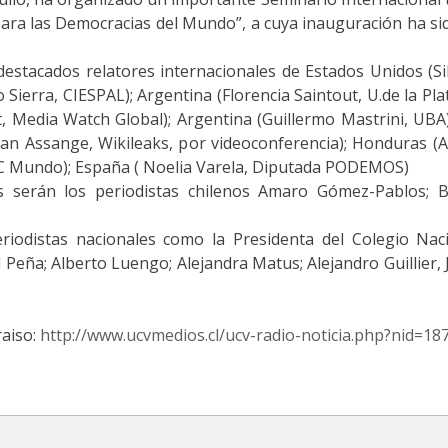
ara las Democracias del Mundo”, a cuya inauguración ha sido
destacados relatores internacionales de Estados Unidos (Sil
Sierra, CIESPAL); Argentina (Florencia Saintout, U.de la P
, Media Watch Global); Argentina (Guillermo Mastrini, UBA
lian Assange, Wikileaks, por videoconferencia); Honduras (
BBC Mundo); España ( Noelia Varela, Diputada PODEMOS)
s serán los periodistas chilenos Amaro Gómez-Pablos; Be
riodistas nacionales como la Presidenta del Colegio Nacio
 Peña; Alberto Luengo; Alejandra Matus; Alejandro Guillier, 
raiso:
http://www.ucvmedios.cl/ucv-radio-noticia.php?nid=18