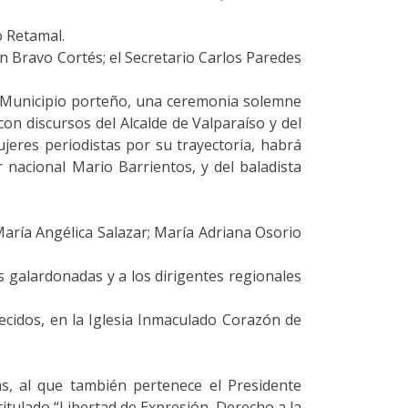
o Retamal.
món Bravo Cortés; el Secretario Carlos Paredes
del Municipio porteño, una ceremonia solemne
con discursos del Alcalde de Valparaíso y del
jeres periodistas por su trayectoria, habrá
 nacional Mario Barrientos, y del baladista
aría Angélica Salazar; María Adriana Osorio
s galardonadas y a los dirigentes regionales
lecidos, en la Iglesia Inmaculado Corazón de
as, al que también pertenece el Presidente
 titulado “Libertad de Expresión. Derecho a la