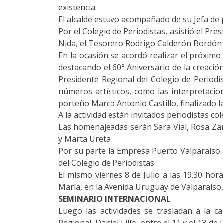
existencia.
El alcalde estuvo acompañado de su Jefa de 
Por el Colegio de Periodistas, asistió el Pre
Nida, el Tesorero Rodrigo Calderón Bordón y
En la ocasión se acordó realizar el próximo
destacando el 60° Aniversario de la creación
Presidente Regional del Colegio de Periodi
números artísticos, como las interpretacio
porteño Marco Antonio Castillo, finalizado l
A la actividad están invitados periodistas co
Las homenajeadas serán Sara Vial, Rosa Zam
y Marta Ureta.
Por su parte la Empresa Puerto Valparaíso a
del Colegio de Periodistas.
El mismo viernes 8 de Julio a las 19.30 hor
María, en la Avenida Uruguay de Valparaíso,
SEMINARIO INTERNACIONAL
Luego las actividades se trasladan a la c
Regional, Daniel Lillo, entre el 11 y el 13 d