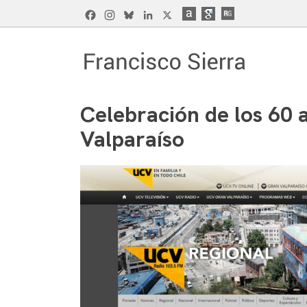
Skip
Facebook
Instagram
Bluesky
LinkedIn
X
to
content
Francisco Sierra Caballero
Página Web de Francisco Sierra Caballero, C
Celebración de los 60 a
Valparaíso