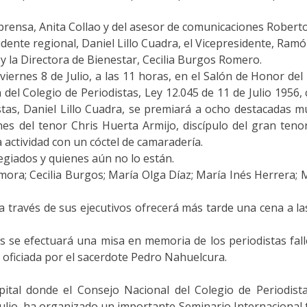
prensa, Anita Collao y del asesor de comunicaciones Robert
sidente regional, Daniel Lillo Cuadra, el Vicepresidente, Ra
 la Directora de Bienestar, Cecilia Burgos Romero.
 viernes 8 de Julio, a las 11 horas, en el Salón de Honor 
 del Colegio de Periodistas, Ley 12.045 de 11 de Julio 1956, 
stas, Daniel Lillo Cuadra, se premiará a ocho destacadas mu
nes del tenor Chris Huerta Armijo, discípulo del gran tenor
a actividad con un cóctel de camaradería.
legiados y quienes aún no lo están.
ora; Cecilia Burgos; María Olga Díaz; María Inés Herrera; M
 través de sus ejecutivos ofrecerá más tarde una cena a la
as se efectuará una misa en memoria de los periodistas fal
 oficiada por el sacerdote Pedro Nahuelcura.
apital donde el Consejo Nacional del Colegio de Periodist
e Julio, ha organizado un importante Seminario Internacional