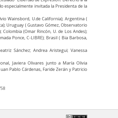
 especialmente invitada la Presidenta de la
vio Wainsbord, U.de California); Argentina (
lata); Uruguay ( Gustavo Gómez, Observatorio
); Colombia (Omar Rincón, U. de Los Andes);
Amada Ponce, C-LIBRE); Brasil ( Bia Barbosa,
atriz Sánchez; Andrea Aristegui; Vanessa
nal, Javiera Olivares junto a María Olivia
Juan Pablo Cárdenas, Faride Zerán y Patricio
758