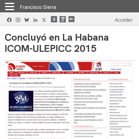
Skip
Facebook
Instagram
Bluesky
LinkedIn
X
Acceder
to
content
Concluyó en La Habana
ICOM-ULEPICC 2015