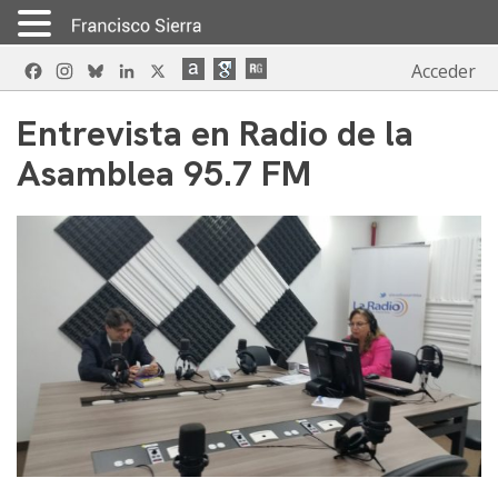
Skip
Facebook
Instagram
Bluesky
LinkedIn
X
Acceder
to
content
Entrevista en Radio de la
Asamblea 95.7 FM