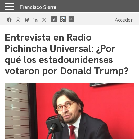
Skip
Facebook
Instagram
Bluesky
LinkedIn
X
Acceder
to
content
Entrevista en Radio
Pichincha Universal: ¿Por
qué los estadounidenses
votaron por Donald Trump?