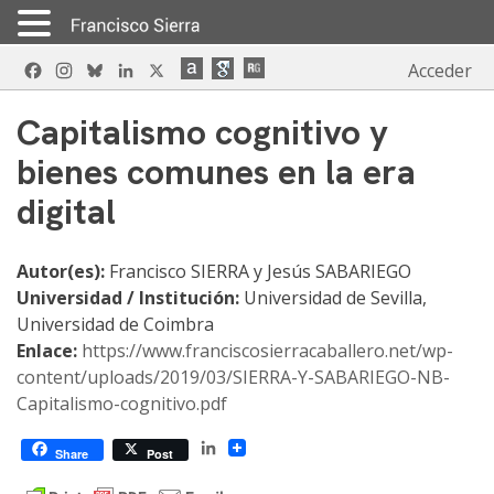
Skip
Facebook
Instagram
Bluesky
LinkedIn
X
Acceder
to
content
Capitalismo cognitivo y
bienes comunes en la era
digital
Autor(es):
Francisco SIERRA y Jesús SABARIEGO
Universidad / Institución:
Universidad de Sevilla,
Universidad de Coimbra
Enlace:
https://www.franciscosierracaballero.net/wp-
content/uploads/2019/03/SIERRA-Y-SABARIEGO-NB-
Capitalismo-cognitivo.pdf
LinkedIn
Share
Post