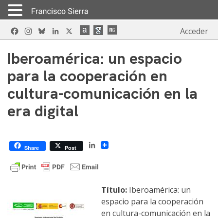
Skip
Facebook
Instagram
Bluesky
LinkedIn
X
Acceder
to
content
Iberoamérica: un espacio
para la cooperación en
cultura-comunicación en la
era digital
LinkedIn
Share
Post
Título:
Iberoamérica: un
espacio para la cooperación
en cultura-comunicación en la