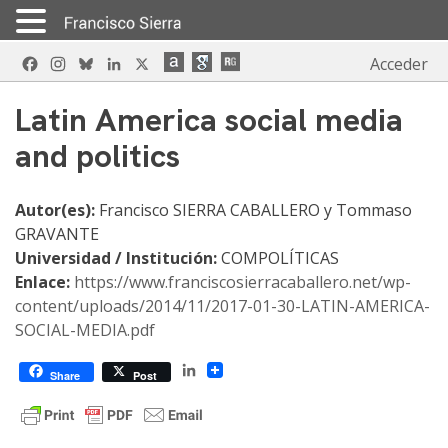
Skip
Facebook
Instagram
Bluesky
LinkedIn
X
Acceder
to
content
Latin America social media
and politics
Autor(es):
Francisco SIERRA CABALLERO y Tommaso
GRAVANTE
Universidad / Institución:
COMPOLÍTICAS
Enlace:
https://www.franciscosierracaballero.net/wp-
content/uploads/2014/11/2017-01-30-LATIN-AMERICA-
SOCIAL-MEDIA.pdf
LinkedIn
Share
Post