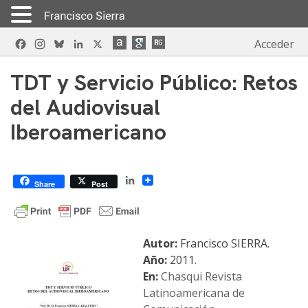
Skip
Facebook
Instagram
Bluesky
LinkedIn
X
Acceder
to
content
TDT y Servicio Público: Retos
del Audiovisual
Iberoamericano
LinkedIn
Share
Post
Autor:
Francisco SIERRA.
Año:
2011.
En:
Chasqui Revista
Latinoamericana de