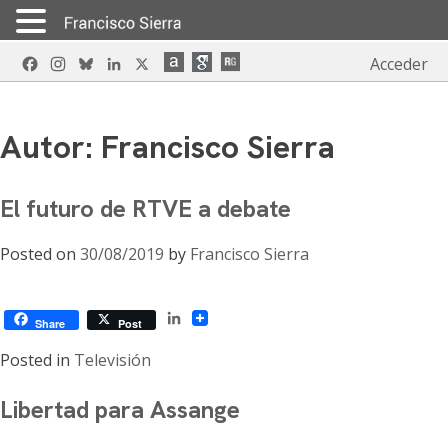
Skip
Facebook
Instagram
Bluesky
LinkedIn
X
Acceder
to
content
Autor:
Francisco Sierra
El futuro de RTVE a debate
Posted on
30/08/2019
by
Francisco Sierra
LinkedIn
Share
Post
Posted in
Televisión
Libertad para Assange