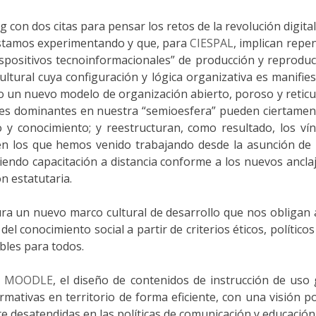
con dos citas para pensar los retos de la revolución digita
estamos experimentando y que, para
CIESPAL
, implican repe
dispositivos tecnoinformacionales” de producción y reproduc
ultural cuya configuración y lógica organizativa es manifie
 un nuevo modelo de organización abierto, poroso y reticu
les dominantes en nuestra “semioesfera” pueden ciertamente
ajo y conocimiento; y reestructuran, como resultado, los v
n los que hemos venido trabajando desde la asunción de l
ciendo capacitación a distancia conforme a los nuevos ancla
n estatutaria.
ura un nuevo marco cultural de desarrollo que nos obligan 
el conocimiento social a partir de criterios éticos, político
bles para todos.
o
MOODLE
, el diseño de contenidos de instrucción de uso 
tivas en territorio de forma eficiente, con una visión polí
 desatendidas en las políticas de comunicación y educación 