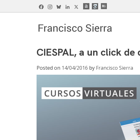
Skip
Facebook
Instagram
Bluesky
LinkedIn
X
to
content
Francisco Sierra Caballero
Página Web de Francisco Sierra Caballero, C
CIESPAL, a un click de 
Posted on
14/04/2016
by
Francisco Sierra