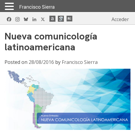
Skip
Facebook
Instagram
Bluesky
LinkedIn
X
Acceder
to
content
Nueva comunicología
latinoamericana
Posted on
28/08/2016
by
Francisco Sierra