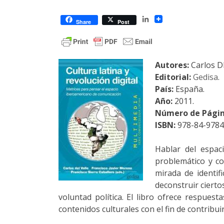
LinkedIn
Share
Post
Autores:
Carlos D
Editorial:
Gedisa
.
País:
España.
Año:
2011.
Número de Pági
ISBN:
978-84-9784
Hablar del espac
problemático y co
mirada de identif
deconstruir cierto
voluntad política. El libro ofrece respues
contenidos culturales con el fin de contribui