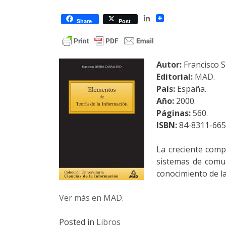
LinkedIn
Share
Post
Autor:
Francisco 
Editorial:
MAD
.
País:
España.
Año:
2000.
Páginas:
560.
ISBN:
84-8311-665
La creciente comp
sistemas de comun
conocimiento de la
Ver más en MAD.
Posted in
Libros