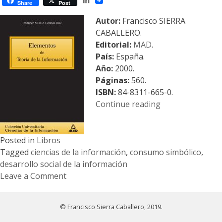
la
Share
Post
Comunicación
Autor:
Francisco SIERRA
Educativa
CABALLERO.
Editorial:
MAD
.
País:
España.
Año:
2000.
Páginas:
560.
ISBN:
84-8311-665-0.
«Elementos
Continue reading
de
Teoría
de
Posted in
Libros
la
Tagged
ciencias de la información
,
consumo simbólico
,
Información»
desarrollo social de la información
Leave a Comment
on
Elementos
© Francisco Sierra Caballero, 2019.
de