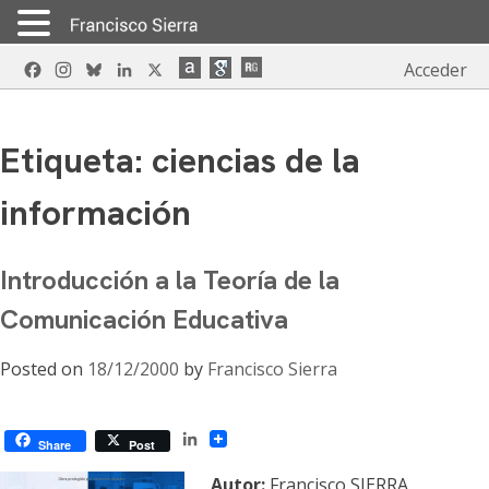
Skip
Facebook
Instagram
Bluesky
LinkedIn
X
Acceder
to
content
Etiqueta:
ciencias de la
información
Introducción a la Teoría de la
Comunicación Educativa
Posted on
18/12/2000
by
Francisco Sierra
LinkedIn
Share
Post
Autor:
Francisco SIERRA