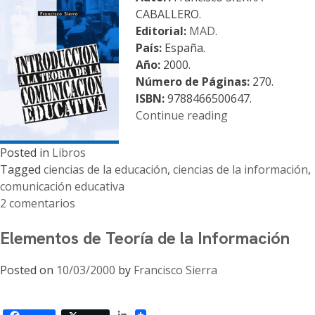
CABALLERO.
Editorial:
MAD
.
País:
España.
Año:
2000.
Número de Páginas:
270.
ISBN:
9788466500647.
«Introducción
Continue reading
a
la
Posted in
Libros
Teoría
Tagged
ciencias de la educación
,
ciencias de la información
,
de
comunicación educativa
la
2 comentarios
Comunicación
en
Educativa»
Elementos de Teoría de la Información
Introducción
a
Posted on
10/03/2000
by
Francisco Sierra
la
Teoría
de
LinkedIn