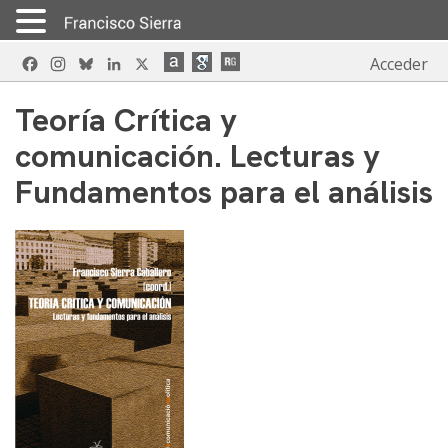
Skip
Facebook
Instagram
Bluesky
LinkedIn
X
Acceder
to
content
Teoría Crítica y
comunicación. Lecturas y
Fundamentos para el análisis