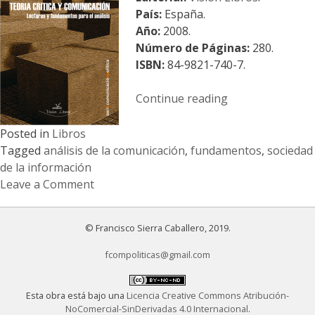
País:
España.
Año:
2008.
Número de Páginas:
280.
ISBN:
84-9821-740-7.
«Teoría
Continue reading
Crítica
y
Posted in
Libros
comunicación.
Tagged
análisis de la comunicación
,
fundamentos
,
sociedad
Lecturas
de la información
y
Leave a Comment
Fundamentos
on
para
Teoría
© Francisco Sierra Caballero, 2019.
el
Crítica
análisis»
y
fcompoliticas@gmail.com
comunicación.
Lecturas
Esta obra está bajo una
Licencia Creative Commons Atribución-
y
NoComercial-SinDerivadas 4.0 Internacional
.