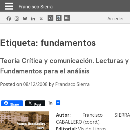
Skip
Facebook
Instagram
Bluesky
LinkedIn
X
Acceder
to
content
Etiqueta:
fundamentos
Teoría Crítica y comunicación. Lecturas y
Fundamentos para el análisis
Posted on
08/12/2008
by
Francisco Sierra
LinkedIn
Share
Post
Autor:
Francisco SIERRA
CABALLERO (coord.).
Editorial:
Visión Libros
.