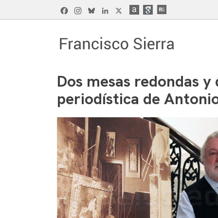
Skip
Facebook
Instagram
Bluesky
LinkedIn
X
to
content
Francisco Sierra Caballero
Página Web de Francisco Sierra Caballero, C
Dos mesas redondas y d
periodística de Antoni