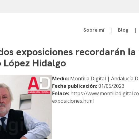
Sobre mí
Blog
atedrático de Teoría de la Comunicación
os exposiciones recordarán la f
o López Hidalgo
Medio:
Montilla Digital | Andalucía Di
Fecha publicación:
01/05/2023
Enlace:
https://www.montilladigital
exposiciones.html