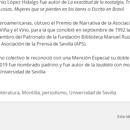
tonio López Hidalgo fue autor de
La exactitud de la nostalgia, T
s cosas, Mujeres que se pierden en los bares
o
Escrito en Brasil
.
beroamericanas, obtuvo el Premio de Narrativa de la Asocia
Viña y el Vino, para la que concibió en septiembre de 1992 
embro del Patronato de la Fundación Biblioteca Manuel Rui
Asociación de la Prensa de Sevilla (APS).
o colectivo le reconoció con una Mención Especial su doble t
2019 fue nombrado padrino y fue autor de la
laudatio
con mot
niversidad de Sevilla.
literatura
,
Montilla
,
periodismo
,
Universidad de Sevilla
Esta o