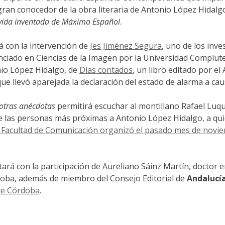
gran conocedor de la obra literaria de Antonio López Hidalg
vida inventada de Máximo Español
.
á con la intervención de
Jes Jiménez Segura
, uno de los inv
nciado en Ciencias de la Imagen por la Universidad Complut
nio López Hidalgo, de
Días contados
, un libro editado por e
e llevó aparejada la declaración del estado de alarma a cau
 otras anécdotas
permitirá escuchar al montillano Rafael Luqu
a de las personas más próximas a Antonio López Hidalgo, a qu
a Facultad de Comunicación organizó el pasado mes de novi
rá con la participación de Aureliano Sáinz Martín, doctor en
doba, además de miembro del Consejo Editorial de
Andalucía
 de Córdoba
.