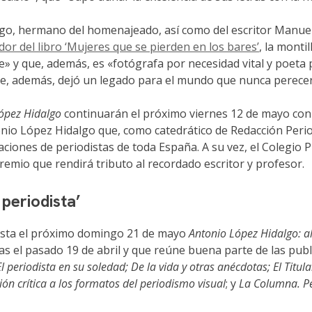
go, hermano del homenajeado, así como del escritor Manue
or del libro ‘Mujeres que se pierden en los bares’
, la monti
te» y que, además, es «fotógrafa por necesidad vital y poet
que, además, dejó un legado para el mundo que nunca perece
ópez Hidalgo
continuarán el próximo viernes 12 de mayo con
nio López Hidalgo que, como catedrático de Redacción Period
aciones de periodistas de toda España. A su vez, el Colegio P
mio que rendirá tributo al recordado escritor y profesor.
periodista’
hasta el próximo domingo 21 de mayo
Antonio López Hidalgo: al
as el pasado 19 de abril y que reúne buena parte de las publi
El periodista en su soledad; De la vida y otras anécdotas; El Titul
n crítica a los formatos del periodismo visual
; y
La Columna. Pe