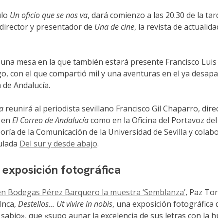
ulo
Un oficio que se nos va
, dará comienzo a las 20.30 de la tar
 director y presentador de
Una de cine
, la revista de actuali
na mesa en la que también estará presente Francisco Luis C
o, con el que compartió mil y una aventuras en el ya desap
a de Andalucía.
va
reunirá al periodista sevillano Francisco Gil Chaparro, dir
o en
El Correo de Andalucía
como en la Oficina del Portavoz del
eoría de la Comunicación de la Universidad de Sevilla y cola
ulada
Del sur y desde abajo
.
 exposición fotográfica
en Bodegas Pérez Barquero la muestra ‘Semblanza’
, Paz To
 Inca,
Destellos… Ut vivire in nobis
, una exposición fotográfica
bio», que «supo aunar la excelencia de sus letras con la hum