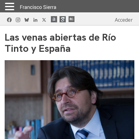
Skip
Facebook
Instagram
Bluesky
LinkedIn
X
Acceder
to
content
Las venas abiertas de Río
Tinto y España