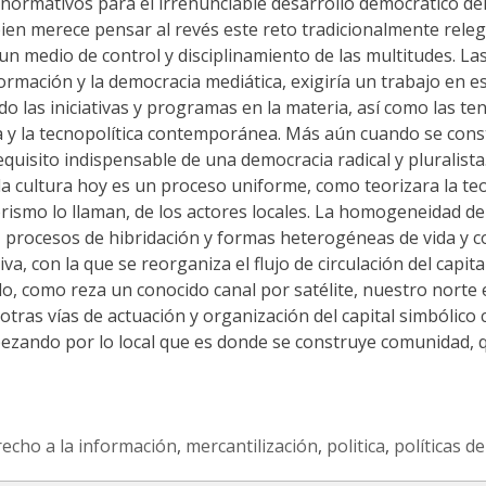
os normativos para el irrenunciable desarrollo democrático de
en merece pensar al revés este reto tradicionalmente relega
n medio de control y disciplinamiento de las multitudes. Las
nformación y la democracia mediática, exigiría un trabajo en 
 las iniciativas y programas en la materia, así como las ten
ía y la tecnopolítica contemporánea. Más aún cuando se const
uisito indispensable de una democracia radical y pluralista. 
a cultura hoy es un proceso uniforme, como teorizara la teo
orismo lo llaman, de los actores locales. La homogeneidad de
s, procesos de hibridación y formas heterogéneas de vida 
va, con la que se reorganiza el flujo de circulación del capital
, como reza un conocido canal por satélite, nuestro norte 
tras vías de actuación y organización del capital simbólic
mpezando por lo local que es donde se construye comunidad
recho a la información
,
mercantilización
,
politica
,
políticas d