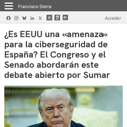
Skip
Facebook
Instagram
Bluesky
LinkedIn
X
Acceder
to
content
¿Es EEUU una «amenaza»
para la ciberseguridad de
España? El Congreso y el
Senado abordarán este
debate abierto por Sumar