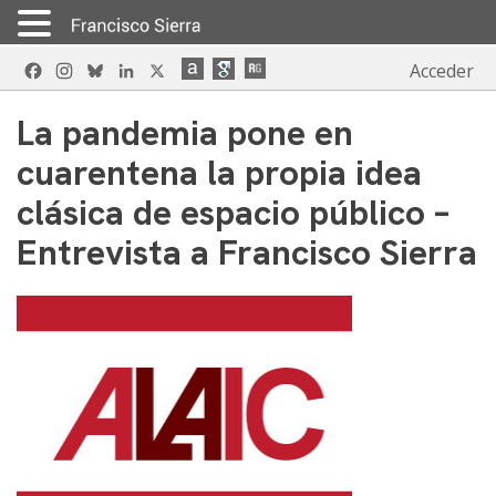
Skip
Facebook
Instagram
Bluesky
LinkedIn
X
Acceder
to
content
La pandemia pone en
cuarentena la propia idea
clásica de espacio público –
Entrevista a Francisco Sierra