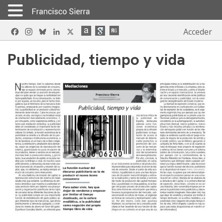
Skip
Facebook
Instagram
Bluesky
LinkedIn
X
Acceder
to
content
Publicidad, tiempo y vida