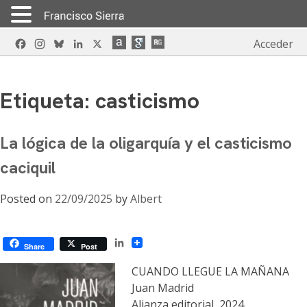
Skip
Facebook
Instagram
Bluesky
LinkedIn
X
Acceder
to
content
Etiqueta:
casticismo
La lógica de la oligarquía y el casticismo
caciquil
Posted on
22/09/2025
by
Albert
LinkedIn
Share
Post
CUANDO LLEGUE LA MAÑANA
Juan Madrid
Alianza editorial, 2024