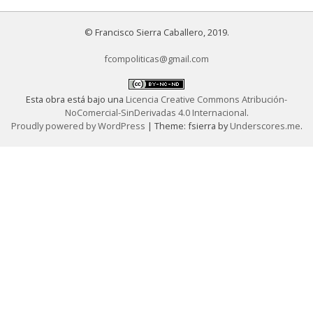
en
A
© Francisco Sierra Caballero, 2019.
cidade
como
fcompoliticas@gmail.com
máquina
biopolítica
Esta obra está bajo una
Licencia Creative Commons Atribución-
NoComercial-SinDerivadas 4.0 Internacional
.
Proudly powered by WordPress
|
Theme: fsierra by
Underscores.me
.