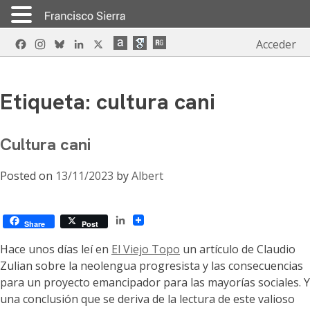
Skip
Facebook
Instagram
Bluesky
LinkedIn
X
Acceder
to
content
Etiqueta:
cultura cani
Cultura cani
Posted on
13/11/2023
by
Albert
LinkedIn
Share
Post
Hace unos días leí en
El Viejo Topo
un artículo de Claudio
Zulian sobre la neolengua progresista y las consecuencias
para un proyecto emancipador para las mayorías sociales. Y
una conclusión que se deriva de la lectura de este valioso