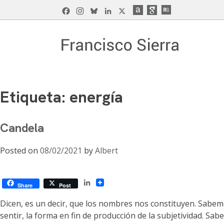
Skip
Facebook
Instagram
Bluesky
LinkedIn
X
to
content
Francisco Sierra Caballero
Página Web de Francisco Sierra Caballero, C
Etiqueta:
energía
Candela
Posted on
08/02/2021
by
Albert
LinkedIn
Share
Post
Dicen, es un decir, que los nombres nos constituyen. Sabemo
sentir, la forma en fin de producción de la subjetividad. S