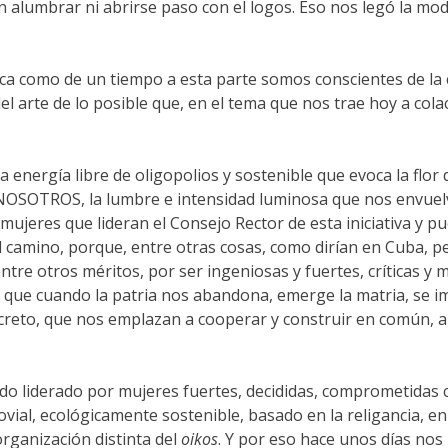
n alumbrar ni abrirse paso con el logos. Eso nos legó la mode
a como de un tiempo a esta parte somos conscientes de la cen
 del arte de lo posible que, en el tema que nos trae hoy a co
nergía libre de oligopolios y sostenible que evoca la flor de
ara NOSOTROS, la lumbre e intensidad luminosa que nos envuel
jeres que lideran el Consejo Rector de esta iniciativa y pu
 camino, porque, entre otras cosas, como dirían en Cuba, pes
entre otros méritos, por ser ingeniosas y fuertes, críticas y
s que cuando la patria nos abandona, emerge la matria, se 
creto, que nos emplazan a cooperar y construir en común, a 
do liderado por mujeres fuertes, decididas, comprometidas c
al, ecológicamente sostenible, basado en la religancia, en
organización distinta del
oikos
. Y por eso hace unos días nos 