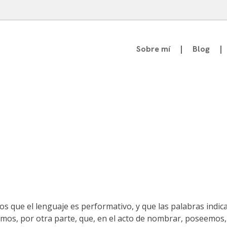
Sobre mí
Blog
atedrático de Teoría de la Comunicación
s que el lenguaje es performativo, y que las palabras indica
abemos, por otra parte, que, en el acto de nombrar, poseemos